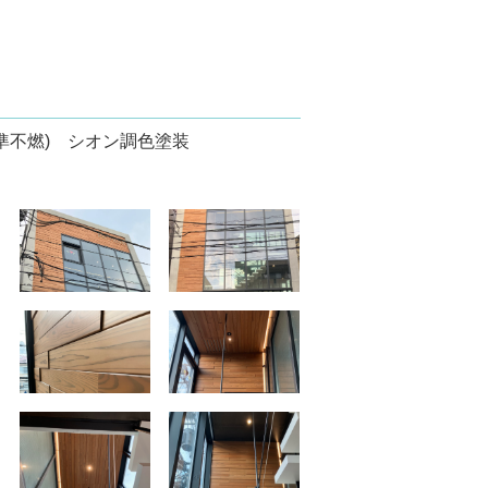
準不燃) シオン調色塗装